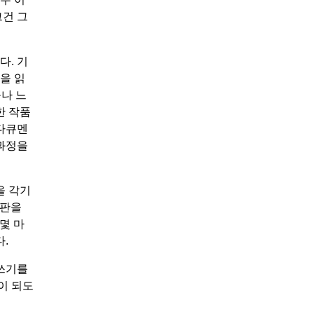
그건 그
다. 기
을 읽
구나 느
한 작품
 다큐멘
 과정을
을 각기
좌판을
몇 마
.
 쓰기를
이 되도