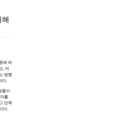
기해
중에 하
, 어
는 방향
한다.
사람들이
시지를
그 만족
이다.