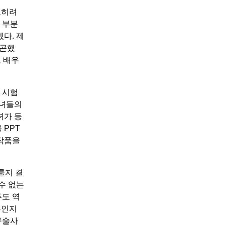
오히려
 부분
다. 제
피곤했
로 배우
 시험
해녀들의
녀가 등
 PPT
 작품을
룰지 결
수 없는
주도 역
문인지
구술사