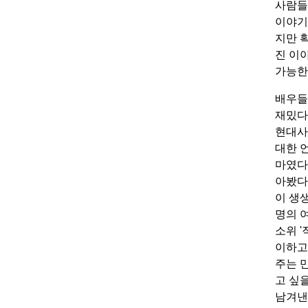
사람들
이야기
지만 
진 이
가능한
배우들
재밌다
현대사
대한 
마였다
아봤다
이 생
명의 
소위 
이하고
주는 
고 싶
남겨낸