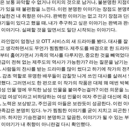
은 보통 파악할 수 없거나 미지의 것으로 남거나, 불분명한 지점
가 있을 때 불편함을 느낀다. 이런 분명한 이야기는 장점도 분명하
확실한건 내 취향은 아니다. 완벽한 이야기는 없고 각기 장점과 단
야기들이 있다고 했을 때, 내가 추구하고 싶은 이야기는 완벽과 완
 이야기다. 실패할 것을 알면서도 일단 시작되는 이야기다.
 라인업이 엄청난 모 OTT 서비스의 새 드라마를 봤다. 대사를 잘
고 생각하면서도 무언가 찜찜했다. 제주도를 배경으로 한 드라마
부터 훑어가면서 가족의 역사를 다루지만, 중요한 것을 빼먹었다. 
언급이 전혀 없는 제주도의 역사가 가능한가? 라는 질문을 남기는
. 사람들의 찬사를 받는 드라마를 많이 썼다고 하기에 작가의 전
. 감초 역할로 유명한 배우들이 감칠맛 나게 쓰인 대사를 살려서
생했다. 그러면서도 한 편으로 이 작가의 작품은 대체 왜 매번 박복
여성 인물 옆에 우직한 남성 인물을 붙여주는걸까? 이런 의문을 느
'직업 여성'이라고 비하당하는 여성 인물이 여자 주인공 대신에 죽
, 노력은 보상받고, 주인공의 아들은 보란듯이 성공한다. 이런 
만족감은 분명히 있다. 누가 찜찜한 이야기를 굳이 지치고 피곤한 
을까. 하지만 기승전결이 분명하고 말끔한, 이야기가 될 수 있는 
 이야기가 내 취향이 아니란걸 다시 확인했다.