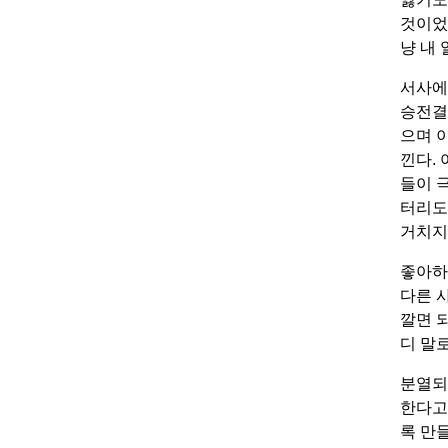
것이었
냥 내
서사에
승전결
으며 
낀다.
들이 
터리도
거치지
좋아하
다른 
깔면 
디 말
분열되
한다고
록 만