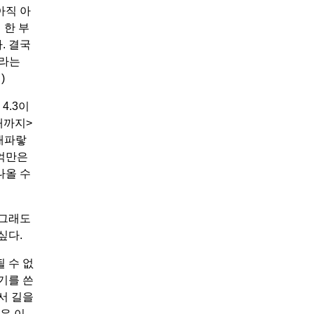
아직 아
 한 부
. 결국
사라는
)
4.3이
때까지>
 새파랗
기억만은
나올 수
 그래도
싶다.
 수 없
기를 쓴
서 길을
우 이