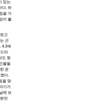
이 있는
다. 하
점을 가
성이 불
 썼고
는 근
4.3에
 드라
작도 찾
 인물들
한 운
꼈다.
음을 맞
이야기가
날에 보
부분만