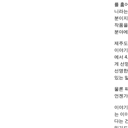
를 훑
니라는 
분이지
작품을
분야에 
제주도
이야기
에서 
게 선
선명한
있는 
물론 
언젠가
이야기
는 이
다는 
잃기도